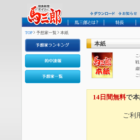
TOP
予想家一覧
本紙
本紙
こ
戦
歳
ご
14日間無料
で本
ご利