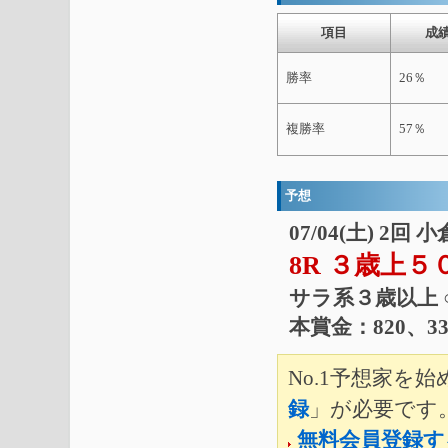
項目
成
勝率
26％
複勝率
57％
予想
07/04(土) 2回 
8R ３歳上５
サラ系３歳以上 ○
本賞金：820、33
No.1予想家を
録
」が必要です
無料会員登録す