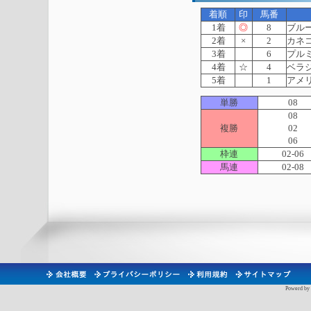
着順
印
馬番
1着
◎
8
ブル
2着
×
2
カネ
3着
6
プル
4着
☆
4
ベラ
5着
1
アメ
単勝
08
08
複勝
02
06
枠連
02-06
馬連
02-08
Powerd by