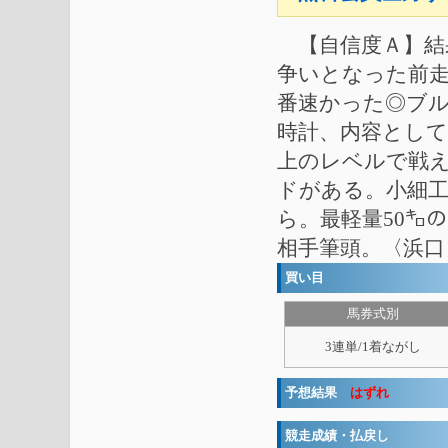
【自信度Ａ】結
争いとなった前
番速かった◎ブ
時計、内容として
上のレベルで戦
ドがある。小細
ら。最軽量50㌔
相手筆頭。〈浜口
買い目
馬券式別
3連単/1着ながし
予想結果
はずれ
競走成績・払戻し