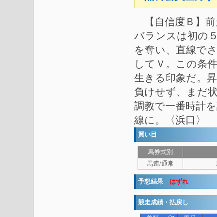
【自信度Ｂ】前
バランスは初の
を奪い、直線で
してＶ。この条
生きる印象だ。
負けせず、まだ
調教で一番時計を
線に。〈浜口〉
買い目
馬券式別
馬連/通常
予想結果
はずれ
競走成績・払戻し