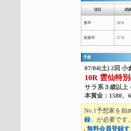
項目
成
勝率
26％
複勝率
57％
予想
07/04(土) 2回 
10R 雲仙特
サラ系３歳以上 ○
本賞金：1580、6
No.1予想家を
録
」が必要です
無料会員登録す