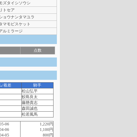
モズタイシソウシ
リトセア
ショウナンタマユラ
タマモビスケット
アルミラージ
点数
ム/着差
騎手
松山弘平
鮫島良太
藤懸貴志
森田誠也
松若風馬
05-06
1,220円
04-06
1,100円
04-05
800円