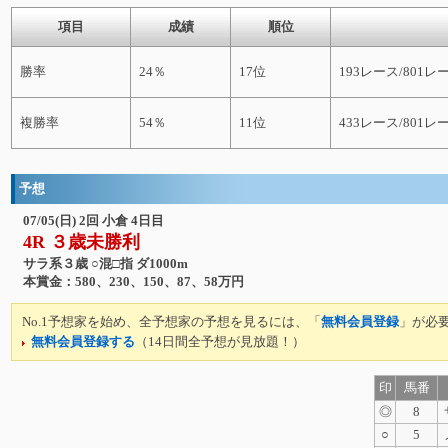
項目
成績
順位
勝率
24％
17位
193レース/801レ
複勝率
54％
11位
433レース/801レ
予想
07/05(日) 2回 小倉 4日目
4R ３歳未勝利
サラ系３歳 ○混□指 ダ1000m
本賞金：580、230、150、87、58万円
No.1予想家を始め、全予想家の予想を見るには、「
無料会員登録
」が必
無料会員登録する
（14日間全予想が見放題！）
印
馬番
◎
8
○
5