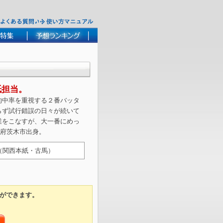
紙担当。
的中率を重視する２番バッタ
らず試行錯誤の日々が続いて
業をこなすが、大一番にめっ
阪府茨木市出身。
（関西本紙・古馬）
ができます。