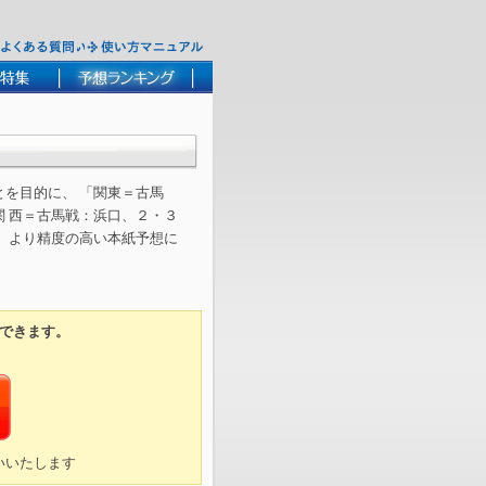
を目的に、 「関東＝古馬
 西＝古馬戦：浜口、２・３
。より精度の高い本紙予想に
できます。
いいたします