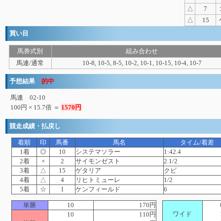
△
7
△
15
買い目
馬券式別
組み合わせ
馬連/通常
10-8, 10-5, 8-5, 10-2, 10-1, 10-15, 10-4, 10-7
予想結果
的中
馬連 02-10
100円 × 15.7倍 ＝
1570円
競走成績・払戻し
着順
印
馬番
馬名
タイム/着差
1着
◎
10
システマソラー
1:42.4
2着
×
2
サイモンゼスト
2.1/2
3着
△
15
ゲタリア
クビ
4着
△
4
リヒトミューレ
1/2
5着
☆
1
ケンフィールド
6
単勝
10
170円
ワイド
10
110円