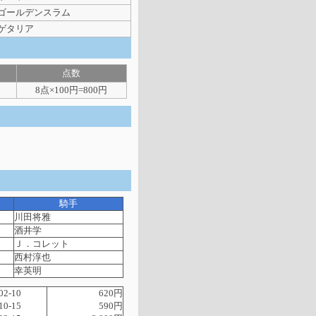
ゴールデンスラム
ゲタリア
点数
8点×100円=800円
騎手
川田将雅
酒井学
Ｊ．コレット
西村淳也
幸英明
02-10
620円
10-15
590円