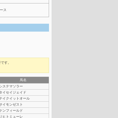
レース
要です。
馬名
システマソラー
タイセイジェイド
テイクイットオール
サイモンゼスト
ケンフィールド
リヒトミューレ