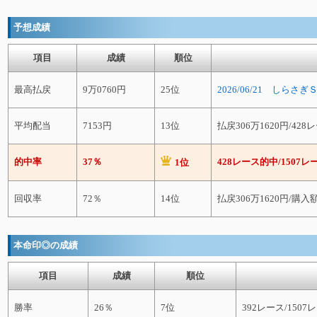
予想成績
項目
成績
順位
最高払戻
9万0760円
25位
2026/06/21 しらさ
平均配当
7153円
13位
払戻306万1620円/42
的中率
37％
428レース的中/1507レ
1位
回収率
72％
14位
払戻306万1620円/購入額
本命印◎の成績
項目
成績
順位
勝率
26％
7位
392レース/1507