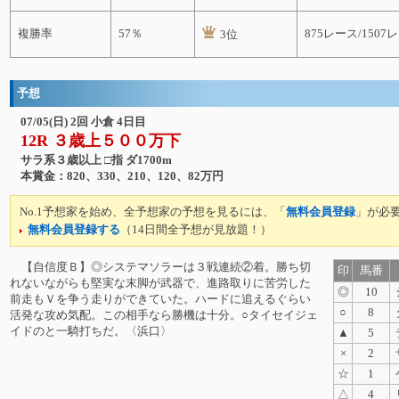
複勝率
57％
875レース/1507
3位
予想
07/05(日) 2回 小倉 4日目
12R ３歳上５００万下
サラ系３歳以上 □指 ダ1700m
本賞金：820、330、210、120、82万円
No.1予想家を始め、全予想家の予想を見るには、「
無料会員登録
」が必
無料会員登録する
（14日間全予想が見放題！）
【自信度Ｂ】◎システマソラーは３戦連続②着。勝ち切
印
馬番
れないながらも堅実な末脚が武器で、進路取りに苦労した
◎
10
前走もＶを争う走りができていた。ハードに追えるぐらい
○
8
活発な攻め気配。この相手なら勝機は十分。○タイセイジェ
イドのと一騎打ちだ。〈浜口〉
▲
5
×
2
☆
1
△
4