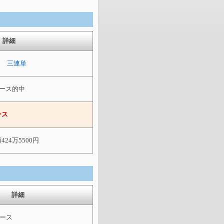
詳細
ぎＳ 三連単
8レース的中
ース
424万5500円
詳細
レース