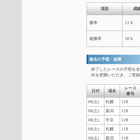
項目
成
勝率
21％
複勝率
50％
過去の予想・結果
終了したレースの予想を全
向を把握いただき、ご登録
レース
日付
場名
番号
08(土)
札幌
12R
08(土)
新潟
12R
08(土)
中京
12R
08(土)
札幌
11R
08(土)
新潟
11R