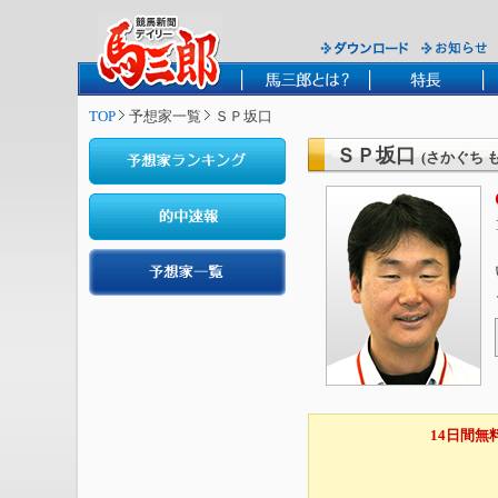
TOP
予想家一覧
ＳＰ坂口
ＳＰ坂口
(さかぐち 
14日間無